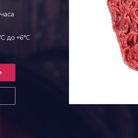
 часа
°С до +6°С
е