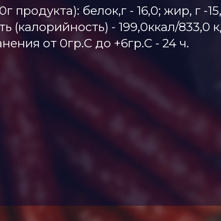
продукта): белок,г - 16,0; жир, г -15,
 (калорийность) - 199,0ккал/833,0 
нения от 0гр.С до +6гр.С - 24 ч.