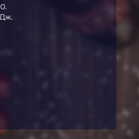
0.
кДж.